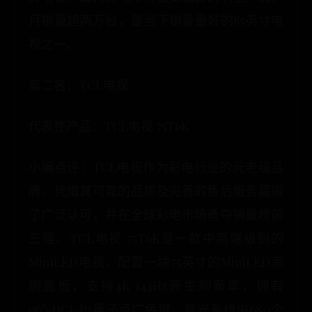
月销量超两万台，是当下销量最好的85英寸电
视之一。
第二名：TCL电视
代表性产品：TCL电视 75T6K
小编点评：TCL电视作为彩电行业的元老级品
牌，凭借其可靠的品质及完善的售后服务赢得
了广泛认可，并在全球彩电市场勇夺销量榜前
三强。TCL电视 75T6K是一款中高端级别的
MiniLED电视。配置一块75英寸的MiniLED高
刷面板，支持4K 144Hz原生刷新率，拥有
96%DCI-P3量子点广色域，背光系统由680个