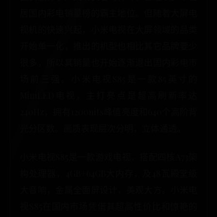
居国内彩电销量榜的霸主地位。但随着大屏电
视机的快速兴起，小米电视在大屏领域的品类
开始单一化，推出的机型也相比其它品牌要少
很多，所以其销量也开始逐渐退出国内彩电市
场前三强。小米电视S85是一款85英寸的
MiniLED电视，主打亮点是超高刷新率达
240Hz，拥有1200nits峰值亮度和640个高阶背
光分区数。画质表现层次分明，立体通透。
小米电视S85是一款游戏电视，搭配四核A73架
构处理器，4GB+64GB大内存，及48瓦殿堂级
大音响，金属全面屏设计，美观大方。小米电
视S85在国内市场凭借其超高性价比和惊艳的