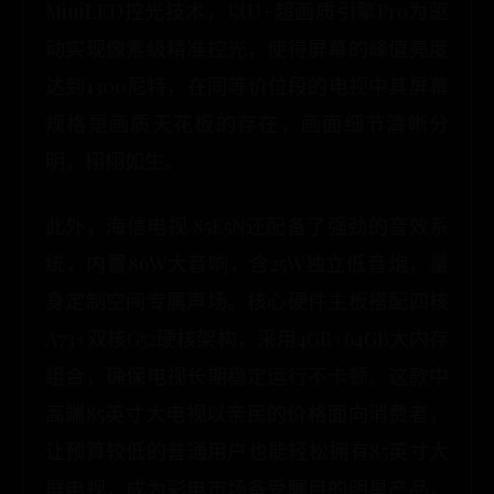
MiniLED控光技术，以U+超画质引擎Pro为驱
动实现像素级精准控光，使得屏幕的峰值亮度
达到1300尼特，在同等价位段的电视中其屏幕
规格是画质天花板的存在，画面细节清晰分
明，栩栩如生。
此外，海信电视 85E5N还配备了强劲的音效系
统，内置86W大音响，含25W独立低音炮，量
身定制空间专属声场。核心硬件主板搭配四核
A73+双核G52硬核架构，采用4GB+64GB大内存
组合，确保电视长期稳定运行不卡顿。这款中
高端85英寸大电视以亲民的价格面向消费者，
让预算较低的普通用户也能轻松拥有85英寸大
屏电视，成为彩电市场备受瞩目的明星产品，