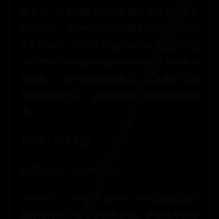
存组合，可满足繁杂的任务操控及超大应用程
序的安装，确保电视丝滑流畅不卡顿，10年内
不会被淘汰。创维壁纸电视100A7E的高规格硬
件配置及天花板级的画质表现使得众多消费者
对这款100英寸电视甚是喜爱，其在电商平台
的月销量超万台，成为创维旗下最畅销的电视
之一。
第四名：小米电视
代表性产品：小米电视S85
小编点评：小米电视以其良心的价格和卓越的
品质赢得了广大消费者的青睐，曾连续多年位