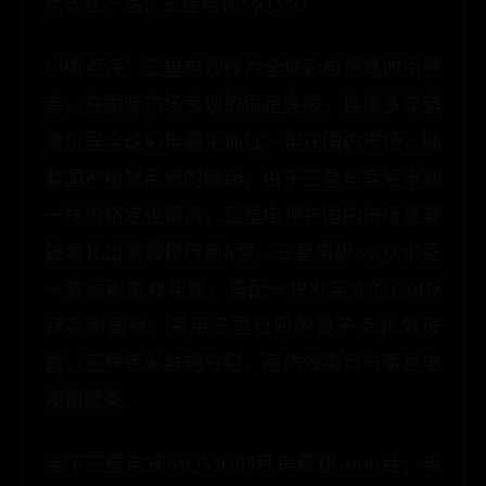
代表性产品：三星电视85QX5D
小编点评：三星电视作为全球彩电领域的引领
者，在国际市场表现的很是亮眼，连续多年销
量位居全球彩电霸主地位。但在国内市场，随
着国产电视品牌的崛起，由于三星与索尼电视
一样价格定位偏贵，三星电视在国内市场逐渐
被淡化出销量排行前8强。三星电视85QX5D是
一款高刷游戏电视，搭配一块85英寸的120Hz
双高刷面板，采用三星自研的量子点4K处理
器，画质色彩鲜艳夺目，画质效果可与索尼电
视相媲美。
当下三星电视85QX5D的月销量超1000台，与