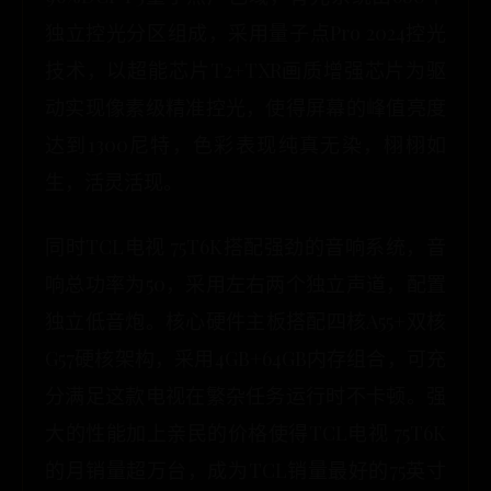
独立控光分区组成，采用量子点Pro 2024控光
技术，以超能芯片T2+TXR画质增强芯片为驱
动实现像素级精准控光，使得屏幕的峰值亮度
达到1300尼特，色彩表现纯真无染，栩栩如
生，活灵活现。
同时TCL电视 75T6K搭配强劲的音响系统，音
响总功率为50，采用左右两个独立声道，配置
独立低音炮。核心硬件主板搭配四核A55+双核
G57硬核架构，采用4GB+64GB内存组合，可充
分满足这款电视在繁杂任务运行时不卡顿。强
大的性能加上亲民的价格使得TCL电视 75T6K
的月销量超万台，成为TCL销量最好的75英寸