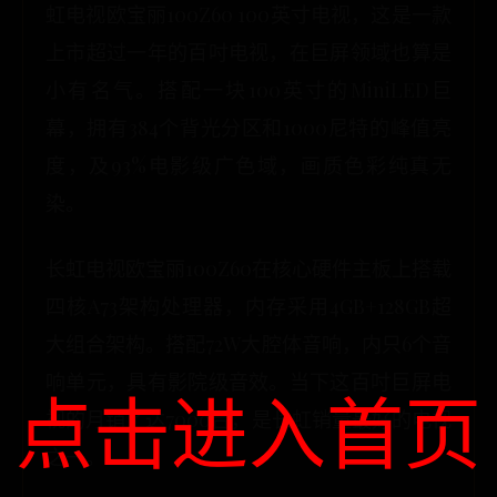
虹电视欧宝丽100Z60 100英寸电视，这是一款
上市超过一年的百吋电视，在巨屏领域也算是
小有名气。搭配一块100英寸的MiniLED巨
幕，拥有384个背光分区和1000尼特的峰值亮
度，及93%电影级广色域，画质色彩纯真无
染。
长虹电视欧宝丽100Z60在核心硬件主板上搭载
四核A73架构处理器，内存采用4GB+128GB超
大组合架构。搭配72W大腔体音响，内只6个音
响单元，具有影院级音效。当下这百吋巨屏电
点击进入首页
视的月销了达7000台，是长虹销量最好的电视
之一。