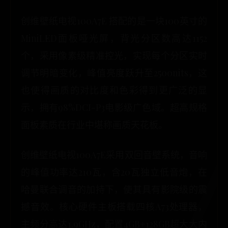
创维壁纸电视100A7E 搭配的是一块100英寸的
MiniLED面板哑光屏，背光分区数高达1152
个，采用像素级精准控光，实现每个分区实时
调节明暗变化，峰值亮度跃升至2500nits，这
也使得画质的对比度和色彩得到更广泛的显
示，拥有98%DCI-P3电影级广色域。超高规格
面板素质在行业中堪称画质天花板。
创维壁纸电视100A7E采用双回音壁系统，音响
的峰值功率达210瓦，含20瓦独立低音炮，在
哈曼联合调音的加持下，使其具有影院级的震
撼音效。核心硬件主板搭载四核A73处理器，
主频分高达1.9GHz，配置4GB+128GB超大大内