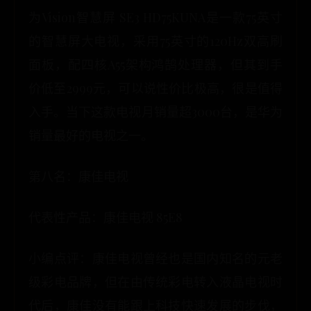
为Vision智慧屏 SE3 HD75KUNA是一款75英寸
的智慧屏大电视，采用75英寸的120Hz双高刷
面板，配四核A55架构鸿鹄处理器，但其到手
价低至2999元，可以说性价比极高，很是值得
入手。当下这款电视月销量超3000台，是华为
销量最好的电视之一。
第八名：康佳电视
代表性产品：康佳电视 85E8
小编点评：康佳电视曾经也是国内知名的元老
级彩电品牌，但在由传统彩电转入液晶电视时
代后，康佳没有能跟上科技快速发展的步伐，