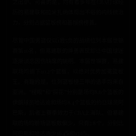
之出炉。可喜的是，均有着多年在CBA打球经
历的易建联和拉米扎纳体现出不俗的内线统治
力，分别占据篮板榜和盖帽榜榜首。
尽管中国男篮仅以1胜5负的战绩位列本届世锦
赛第16名，但易建联的神勇表现却让中国球迷
逐渐淡忘因伤缺席的姚明。本届世锦赛，易建
联场均摘下10.2个篮板，以绝对优势加冕篮板
王。有趣的是，位列篮板榜三甲的选手均来自
亚洲，“榜眼”和“探花”分别是场均8.6个篮板的
伊朗球员哈达迪和场均8.4个篮板的约旦球员阿
巴斯，后者上赛季效力于CBA上海队。但易建
联的场均前场篮板数偏少，只有2.8个，分别比
阿巴斯和哈达迪少36.4%和17.6%。