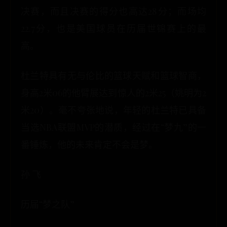
决赛，而且决赛的得分也高达28分；而场均
22.7分，也是美国球员在历届世锦赛上的最
高。
杜兰特具有无与伦比的篮球天赋和篮球智商，
身高2米06的他臂展达到惊人的2米25（姚明为2
米20）。毫不夸张地说，年轻的杜兰特已具备
当选NBA联盟MVP的潜质，经过在“梦九”的一
番锤炼，他的未来肯定不会是梦。
孙 飞
历届“梦之队”