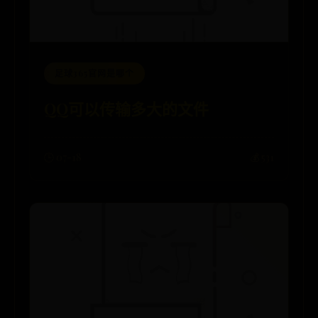
足球365官网是哪个
QQ可以传输多大的文件
🕒 07-18
💰 531