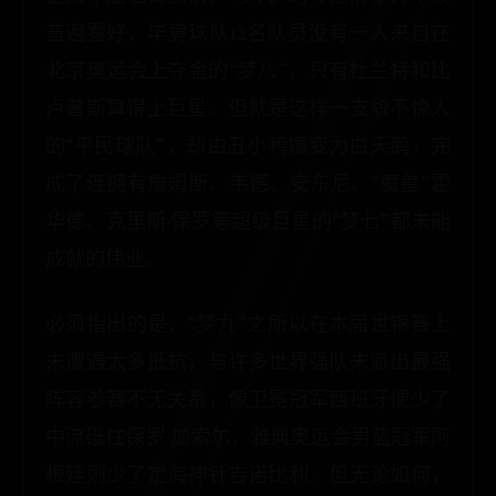
普遍看好，毕竟球队12名队员没有一人来自在
北京奥运会上夺金的“梦八”，只有杜兰特和比
卢普斯算得上巨星。但就是这样一支貌不惊人
的“平民球队”，却由丑小鸭嬗变为白天鹅，完
成了连拥有詹姆斯、韦德、安东尼、“魔兽”霍
华德、克里斯·保罗等超级巨星的“梦七”都未能
成就的伟业。
必须指出的是，“梦九”之所以在本届世锦赛上
未遭遇太多抵抗，与许多世界强队未派出最强
阵容参赛不无关系，像卫冕冠军西班牙便少了
中流砥柱保罗·加索尔，雅典奥运会男篮冠军阿
根廷则少了定海神针吉诺比利。但无论如何，