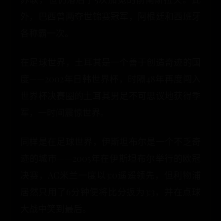
外，巴西曾两夺世锦赛冠军，阿根廷和西班牙
各称霸一次。
在足球世界，土耳其是一个善于创造奇迹的国
度——2002年日韩世界杯，时隔48年再度闯入
世界杯决赛圈的土耳其男足不可思议地获得季
军，一时间震惊世界。
同样是在足球世界，伊斯坦布尔是一个不乏奇
迹的城市——2005年在伊斯坦布尔举行的欧冠
决赛，AC米兰一度以3:0遥遥领先，但利物浦
居然只用了6分钟便将比分扳为3:3，并在点球
大战中笑到最后。