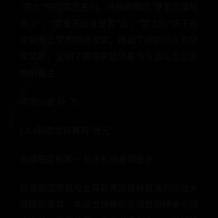
“梦九”夺冠实至名归。在暗自嗟叹“梦里花落知
多少”、“梦里不知身是客”后，“梦之队”终于在
世锦赛上梦想照进现实，捧起了阔别已久的冠
军奖杯，证明了美国男篮仍是当今篮坛当之无
愧的霸主。
本报记者 孙 飞
CBA制造世锦赛两“状元”
易建联篮板第一 拉米扎纳盖帽最多
随着美国男篮与土耳其男篮联袂献演的压轴大
戏精彩落幕，本届世锦赛的各项数据榜单也随