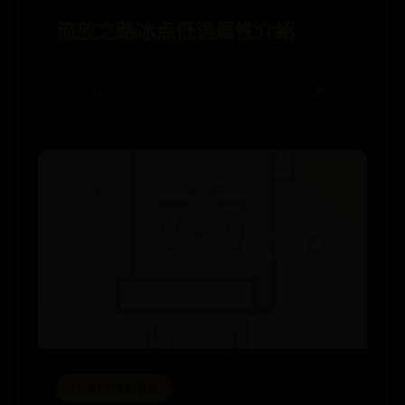
流放之路冰点低语属性介绍
🕒 07-14
💰 6355
365BET体坛快讯