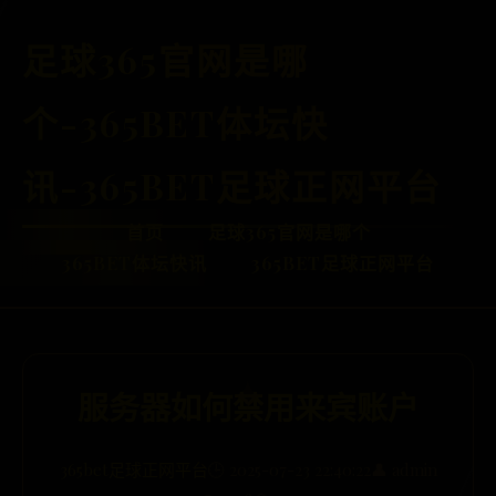
足球365官网是哪
个-365BET体坛快
讯-365BET足球正网平台
首页
足球365官网是哪个
365BET体坛快讯
365BET足球正网平台
服务器如何禁用来宾账户
365bet足球正网平台
🕒 2025-07-23 22:40:22
👤 admin