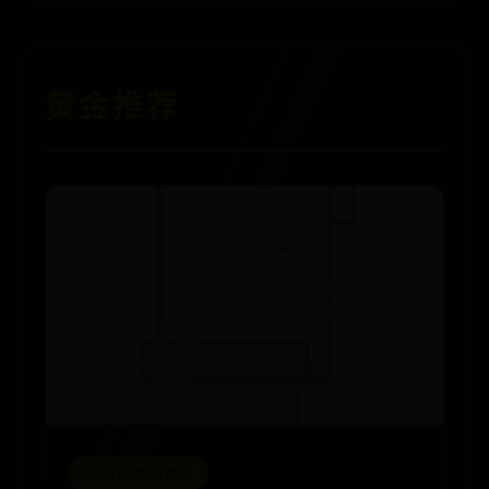
黄金推荐
365BET体坛快讯