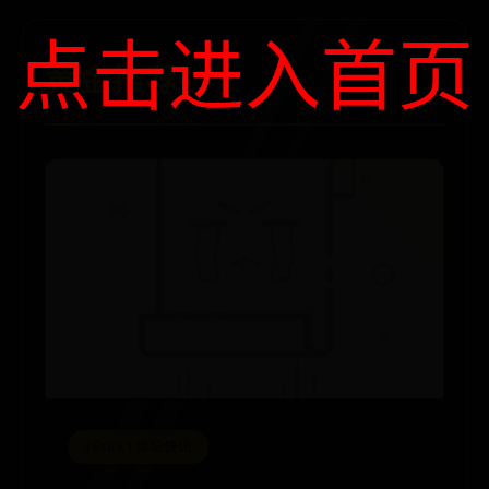
点击进入首页
黄金推荐
365BET体坛快讯