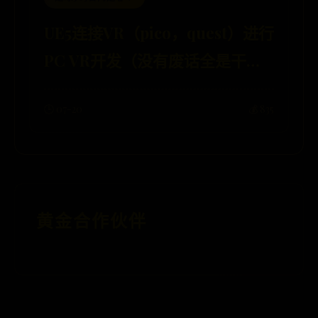
UE5连接VR（pico，quest）进行
PC VR开发（没有废话全是干
货）
🕒 07-20
💰 835
黄金合作伙伴