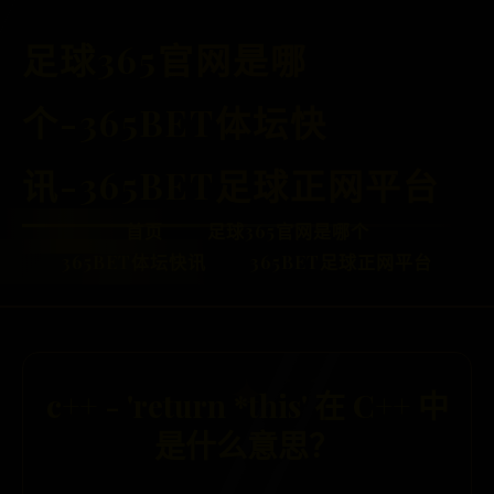
足球365官网是哪
个-365BET体坛快
讯-365BET足球正网平台
首页
足球365官网是哪个
365BET体坛快讯
365BET足球正网平台
c++ - 'return *this' 在 C++ 中
是什么意思？