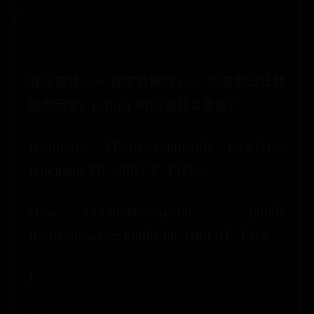
我正在将 C++ 程序转换为 C#，但这部分让我
感到困惑。return *this 是什么意思？
template< EDemoCommands msgType,
typename PB_OBJECT_TYPE >
class CDemoMessagePB : public
IDemoMessage, public PB_OBJECT_TYPE
{