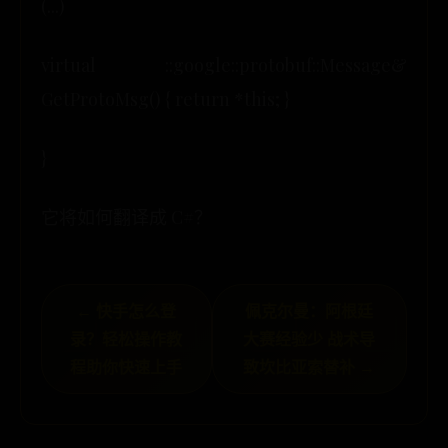
(...)
virtual ::google::protobuf::Message&
GetProtoMsg() { return *this; }
}
它将如何翻译成 C#？
← 快手怎么登
佩克尔曼：阿根廷
录？轻松操作教
大赛经验少 战术导
程助你快速上手
致坎比亚索替补 →