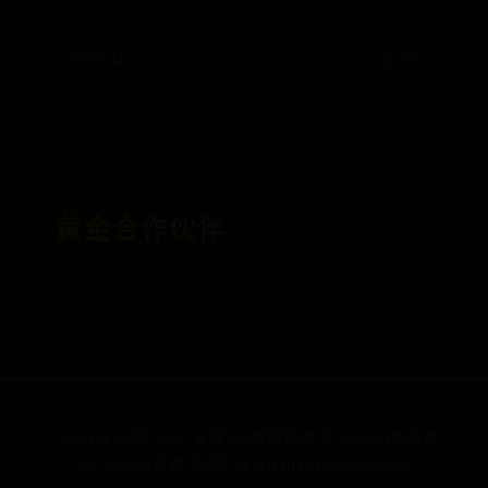
🕒 07-24
💰 398
黄金合作伙伴
Copyright ©
2026
足球365官网是哪个-365bet体坛快
讯-365bet足球正网平台 All Rights Reserved.